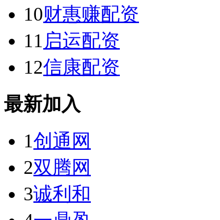
10
财惠赚配资
11
启运配资
12
信康配资
最新加入
1
创通网
2
双腾网
3
诚利和