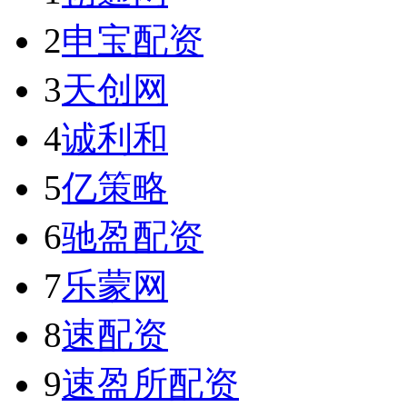
2
申宝配资
3
天创网
4
诚利和
5
亿策略
6
驰盈配资
7
乐蒙网
8
速配资
9
速盈所配资