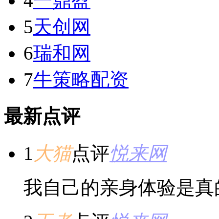
4
一鼎盈
5
天创网
6
瑞和网
7
牛策略配资
最新点评
1
大猫
点评
悦来网
我自己的亲身体验是真