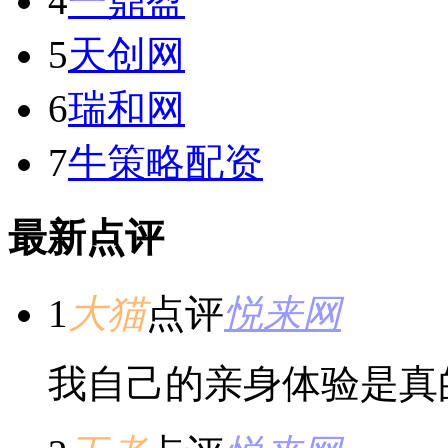
4
一鼎盈
5
天创网
6
瑞和网
7
牛策略配资
最新点评
1
大猫
点评
悦来网
我自己的亲身体验是真