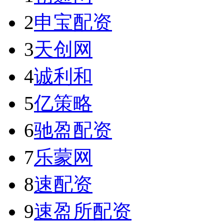
2
申宝配资
3
天创网
4
诚利和
5
亿策略
6
驰盈配资
7
乐蒙网
8
速配资
9
速盈所配资