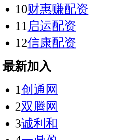
10
财惠赚配资
11
启运配资
12
信康配资
最新加入
1
创通网
2
双腾网
3
诚利和