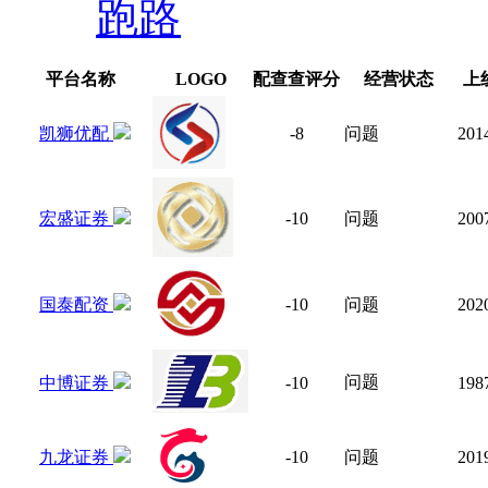
跑路
平台名称
LOGO
配查查评分
经营状态
上
凯狮优配
-8
问题
201
宏盛证券
-10
问题
200
国泰配资
-10
问题
202
问题
中博证券
-10
198
九龙证券
-10
问题
201