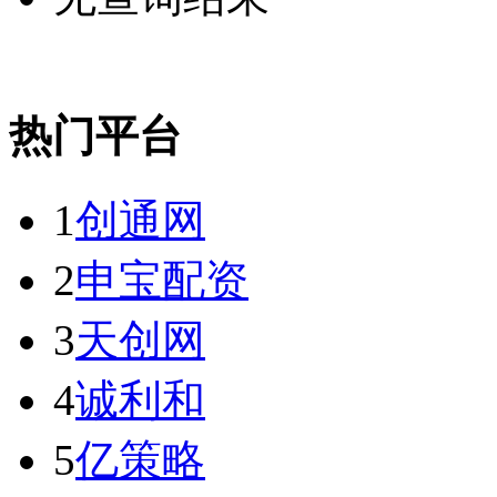
热门平台
1
创通网
2
申宝配资
3
天创网
4
诚利和
5
亿策略