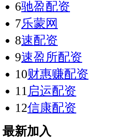
6
驰盈配资
7
乐蒙网
8
速配资
9
速盈所配资
10
财惠赚配资
11
启运配资
12
信康配资
最新加入