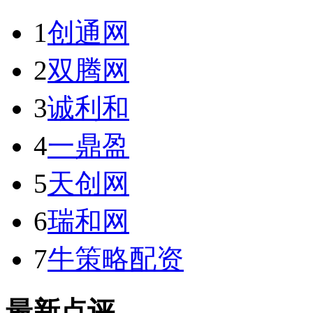
1
创通网
2
双腾网
3
诚利和
4
一鼎盈
5
天创网
6
瑞和网
7
牛策略配资
最新点评