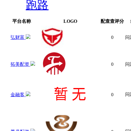
跑路
平台名称
LOGO
配查查评分
弘财富
0
问
拓美配资
0
问
问
金融客
0