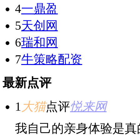
4
一鼎盈
5
天创网
6
瑞和网
7
牛策略配资
最新点评
1
大猫
点评
悦来网
我自己的亲身体验是真