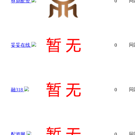
问
尊鼎配资
0
问
妥妥在线
0
问
融318
0
问
配资网
0