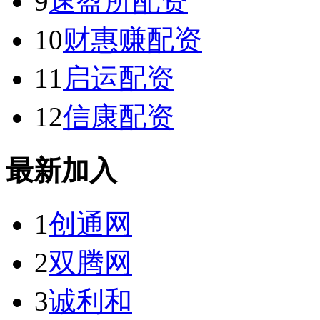
9
速盈所配资
10
财惠赚配资
11
启运配资
12
信康配资
最新加入
1
创通网
2
双腾网
3
诚利和