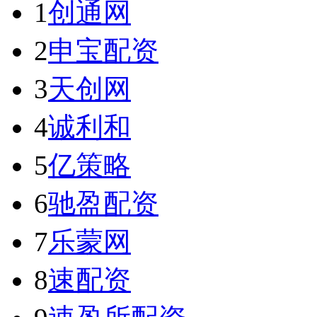
1
创通网
2
申宝配资
3
天创网
4
诚利和
5
亿策略
6
驰盈配资
7
乐蒙网
8
速配资