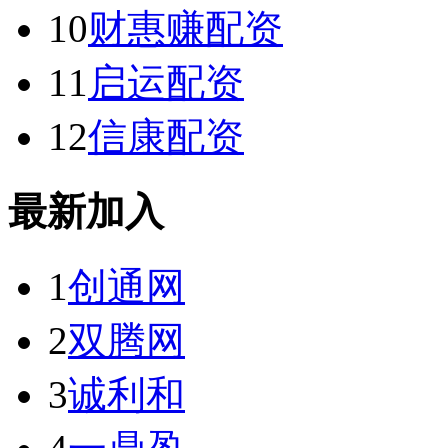
10
财惠赚配资
11
启运配资
12
信康配资
最新加入
1
创通网
2
双腾网
3
诚利和