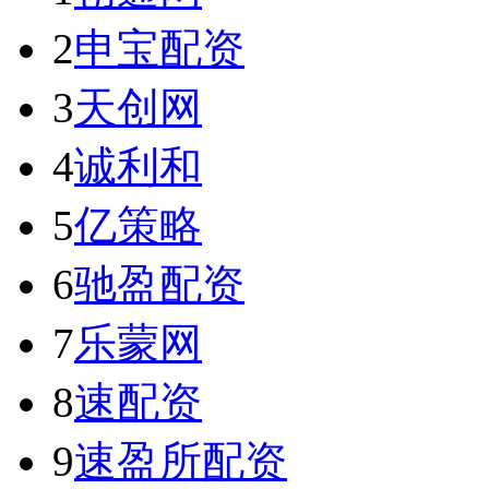
2
申宝配资
3
天创网
4
诚利和
5
亿策略
6
驰盈配资
7
乐蒙网
8
速配资
9
速盈所配资