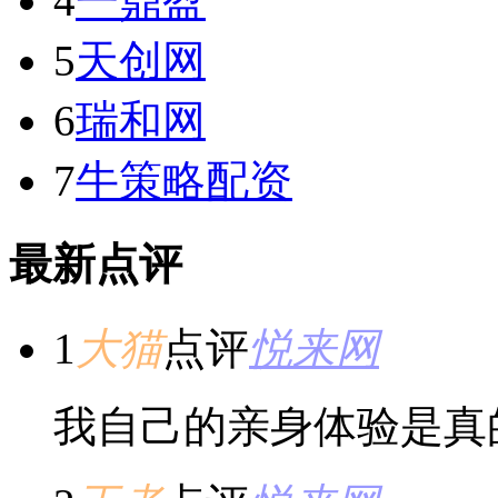
4
一鼎盈
5
天创网
6
瑞和网
7
牛策略配资
最新点评
1
大猫
点评
悦来网
我自己的亲身体验是真