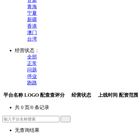
甘肃
青海
宁夏
新疆
香港
澳门
台湾
经营状态：
全部
正常
问题
停业
跑路
平台名称
LOGO
配查查评分
经营状态
上线时间
配资范
共 0 页/0 条记录
无查询结果