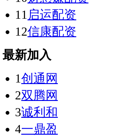
11
启运配资
12
信康配资
最新加入
1
创通网
2
双腾网
3
诚利和
4
一鼎盈