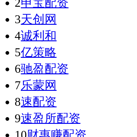
2
申宝配资
3
天创网
4
诚利和
5
亿策略
6
驰盈配资
7
乐蒙网
8
速配资
9
速盈所配资
10
财惠赚配资