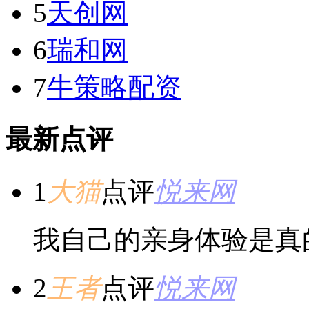
5
天创网
6
瑞和网
7
牛策略配资
最新点评
1
大猫
点评
悦来网
我自己的亲身体验是真
2
王者
点评
悦来网