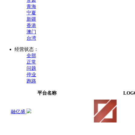
甘肃
青海
宁夏
新疆
香港
澳门
台湾
经营状态：
全部
正常
问题
停业
跑路
平台名称
LOG
融亿盛