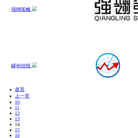
强翎策略
嵘创信投
首页
上一页
10
11
12
13
14
15
16