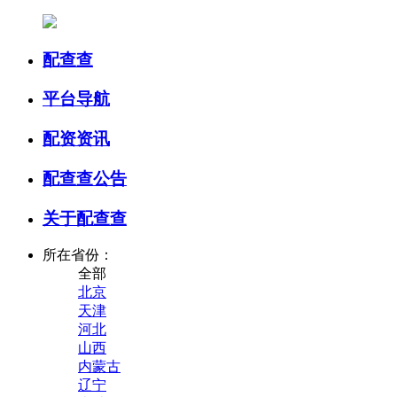
配查查
平台导航
配资资讯
配查查公告
关于配查查
所在省份：
全部
北京
天津
河北
山西
内蒙古
辽宁