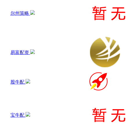
尔州策略
易富配资
股牛配
宝牛配