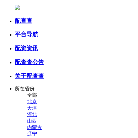
配查查
平台导航
配资资讯
配查查公告
关于配查查
所在省份：
全部
北京
天津
河北
山西
内蒙古
辽宁