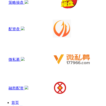
策略操盘
配资盘
微私募
融胜配资
首页