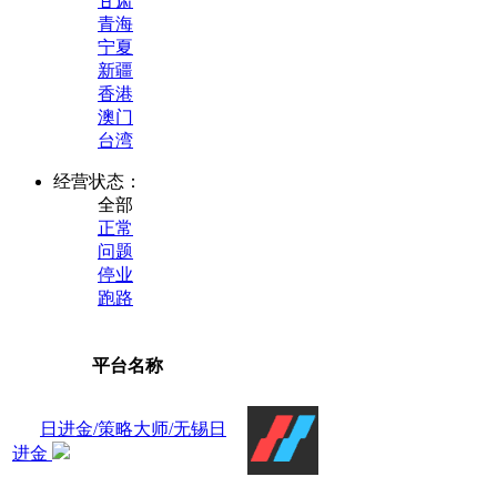
甘肃
青海
宁夏
新疆
香港
澳门
台湾
经营状态：
全部
正常
问题
停业
跑路
平台名称
日进金/策略大师/无锡日
进金