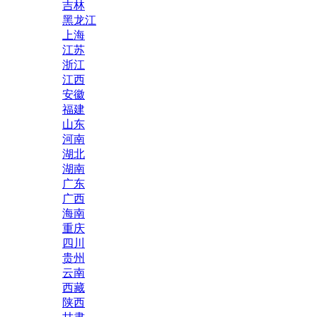
吉林
黑龙江
上海
江苏
浙江
江西
安徽
福建
山东
河南
湖北
湖南
广东
广西
海南
重庆
四川
贵州
云南
西藏
陕西