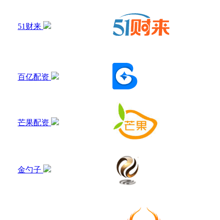
51财来
百亿配资
芒果配资
金勺子