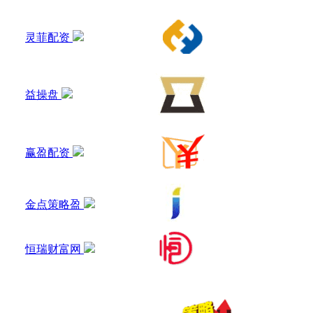
灵菲配资
益操盘
赢盈配资
金点策略盈
恒瑞财富网