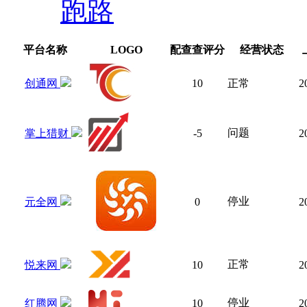
跑路
平台名称
LOGO
配查查评分
经营状态
创通网
10
正常
2
问题
掌上猎财
-5
2
停业
元全网
0
2
正常
悦来网
10
2
停业
红腾网
10
2