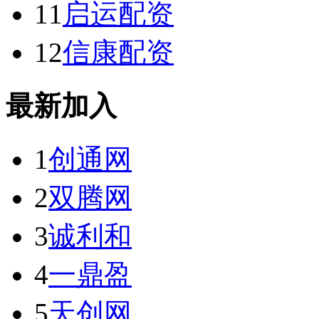
11
启运配资
12
信康配资
最新加入
1
创通网
2
双腾网
3
诚利和
4
一鼎盈
5
天创网