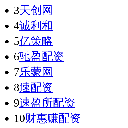
3
天创网
4
诚利和
5
亿策略
6
驰盈配资
7
乐蒙网
8
速配资
9
速盈所配资
10
财惠赚配资