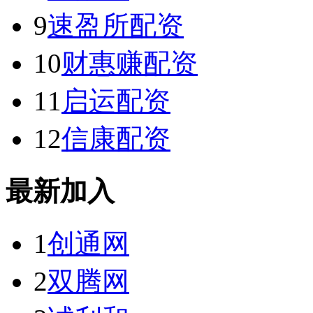
9
速盈所配资
10
财惠赚配资
11
启运配资
12
信康配资
最新加入
1
创通网
2
双腾网