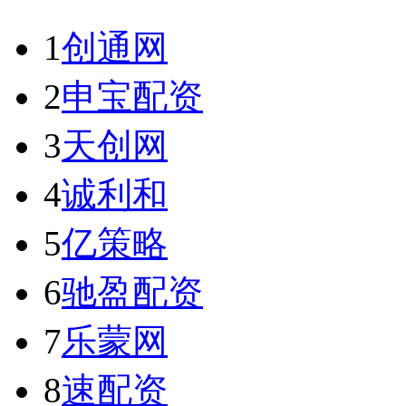
1
创通网
2
申宝配资
3
天创网
4
诚利和
5
亿策略
6
驰盈配资
7
乐蒙网
8
速配资