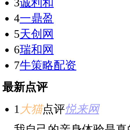
3
诚利和
4
一鼎盈
5
天创网
6
瑞和网
7
牛策略配资
最新点评
1
大猫
点评
悦来网
我自己的亲身体验是真