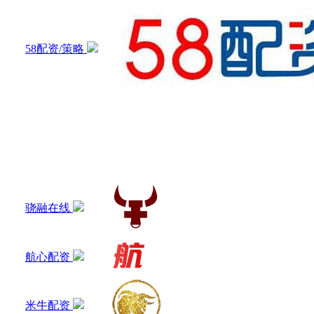
58配资/策略
骁融在线
航心配资
米牛配资