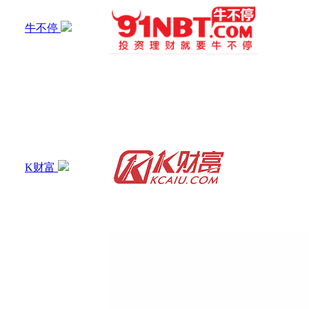
牛不停
K财富