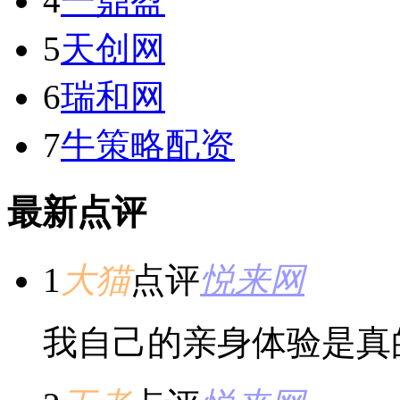
4
一鼎盈
5
天创网
6
瑞和网
7
牛策略配资
最新点评
1
大猫
点评
悦来网
我自己的亲身体验是真