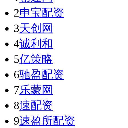
2
申宝配资
3
天创网
4
诚利和
5
亿策略
6
驰盈配资
7
乐蒙网
8
速配资
9
速盈所配资