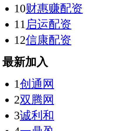
10
财惠赚配资
11
启运配资
12
信康配资
最新加入
1
创通网
2
双腾网
3
诚利和