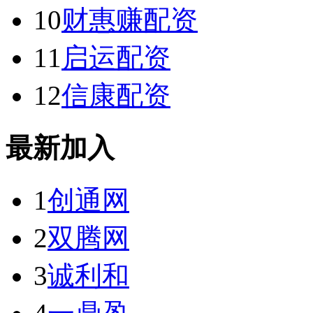
10
财惠赚配资
11
启运配资
12
信康配资
最新加入
1
创通网
2
双腾网
3
诚利和