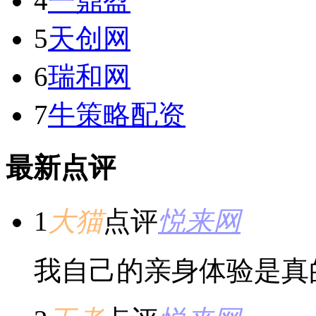
4
一鼎盈
5
天创网
6
瑞和网
7
牛策略配资
最新点评
1
大猫
点评
悦来网
我自己的亲身体验是真