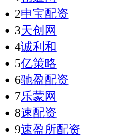
2
申宝配资
3
天创网
4
诚利和
5
亿策略
6
驰盈配资
7
乐蒙网
8
速配资
9
速盈所配资