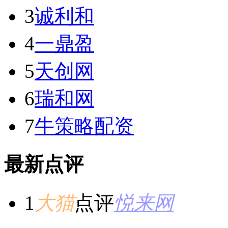
3
诚利和
4
一鼎盈
5
天创网
6
瑞和网
7
牛策略配资
最新点评
1
大猫
点评
悦来网