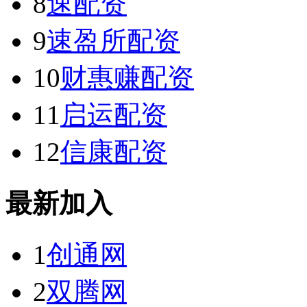
8
速配资
9
速盈所配资
10
财惠赚配资
11
启运配资
12
信康配资
最新加入
1
创通网
2
双腾网