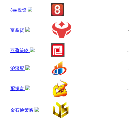
8喜投资
富鑫贷
互盈策略
-
沪深配
配操盘
-
金石通策略