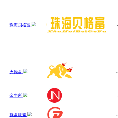
珠海贝格富
火操盘
-
金牛所
操盘联盟
-