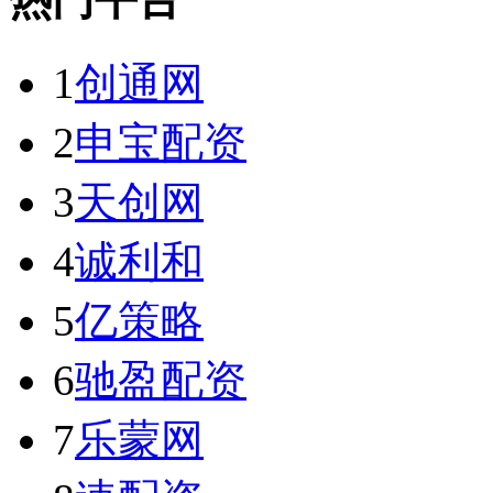
1
创通网
2
申宝配资
3
天创网
4
诚利和
5
亿策略
6
驰盈配资
7
乐蒙网