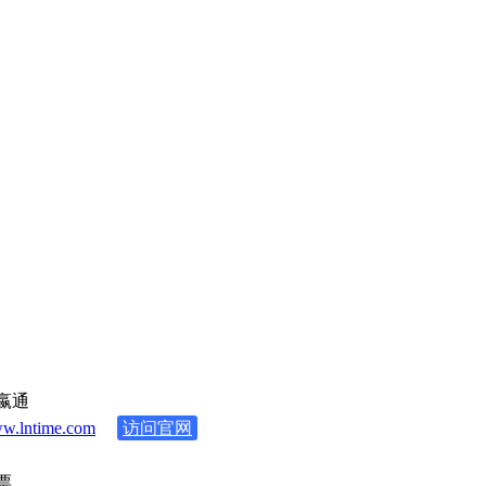
嬴通
w.lntime.com
访问官网
票