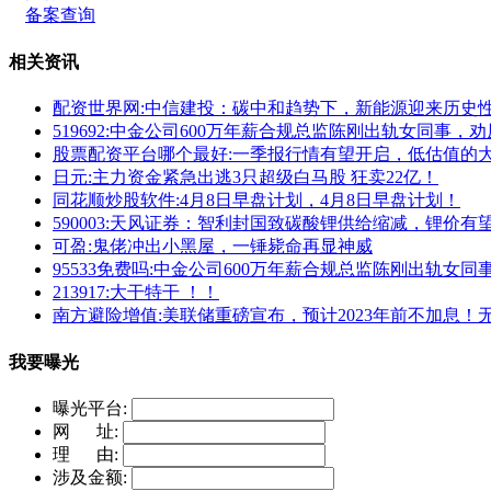
备案查询
相关资讯
配资世界网:中信建投：碳中和趋势下，新能源迎来历史
519692:中金公司600万年薪合规总监陈刚出轨女同事
股票配资平台哪个最好:一季报行情有望开启，低估值的
日元:主力资金紧急出逃3只超级白马股 狂卖22亿！
同花顺炒股软件:4月8日早盘计划，4月8日早盘计划！
590003:天风证券：智利封国致碳酸锂供给缩减，锂价有
可盈:鬼佬冲出小黑屋，一锤毙命再显神威
95533免费吗:中金公司600万年薪合规总监陈刚出轨女
213917:大干特干 ！！
南方避险增值:美联储重磅宣布，预计2023年前不加息
我要曝光
曝光平台:
网 址:
理 由:
涉及金额: