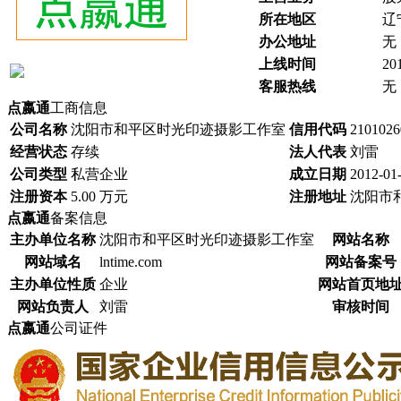
所在地区
辽
办公地址
无
上线时间
20
客服热线
无
点嬴通
工商信息
公司名称
沈阳市和平区时光印迹摄影工作室
信用代码
2101026
经营状态
存续
法人代表
刘雷
公司类型
私营企业
成立日期
2012-01
注册资本
5.00 万元
注册地址
沈阳市和
点嬴通
备案信息
主办单位名称
沈阳市和平区时光印迹摄影工作室
网站名称
网站域名
lntime.com
网站备案号
主办单位性质
企业
网站首页地
网站负责人
刘雷
审核时间
点嬴通
公司证件