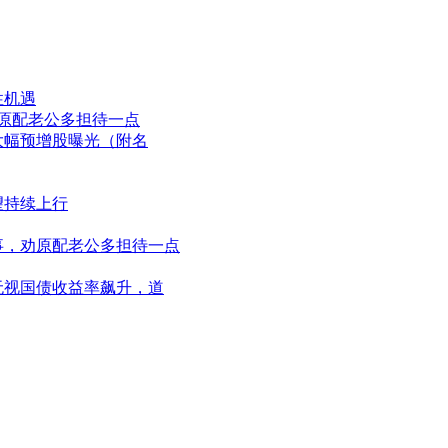
性机遇
，劝原配老公多担待一点
大幅预增股曝光（附名
望持续上行
同事，劝原配老公多担待一点
！无视国债收益率飙升，道