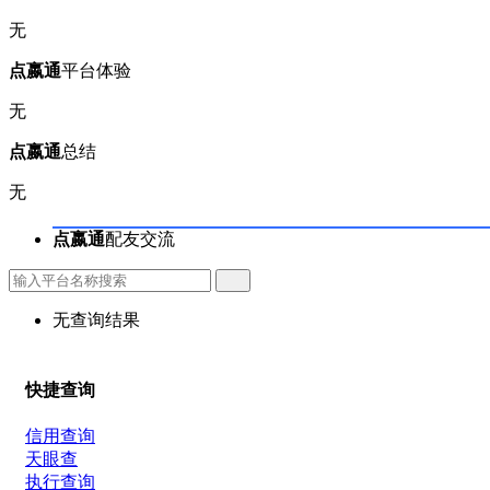
无
点嬴通
平台体验
无
点嬴通
总结
无
点嬴通
配友交流
无查询结果
快捷查询
信用查询
天眼查
执行查询