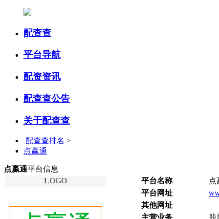
配查查
平台导航
配资资讯
配查查公告
关于配查查
配查查排名
>
点嬴通
点嬴通
平台信息
LOGO
平台名称
点
平台网址
ww
其他网址
主营业务
股