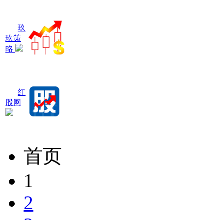
玖
玖策
略
红
股网
首页
1
2