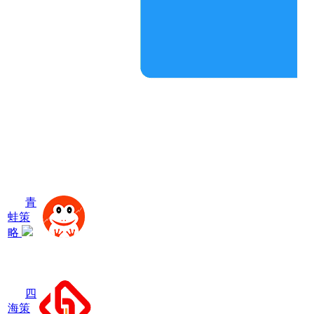
青
蛙策
略
四
海策