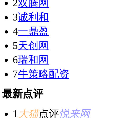
2
双腾网
3
诚利和
4
一鼎盈
5
天创网
6
瑞和网
7
牛策略配资
最新点评
1
大猫
点评
悦来网