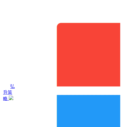
弘
升策
略