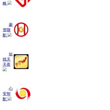
略
豪
资随
配
短
线天
天盈
心
安智
配