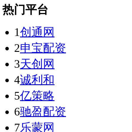
热门平台
1
创通网
2
申宝配资
3
天创网
4
诚利和
5
亿策略
6
驰盈配资
7
乐蒙网