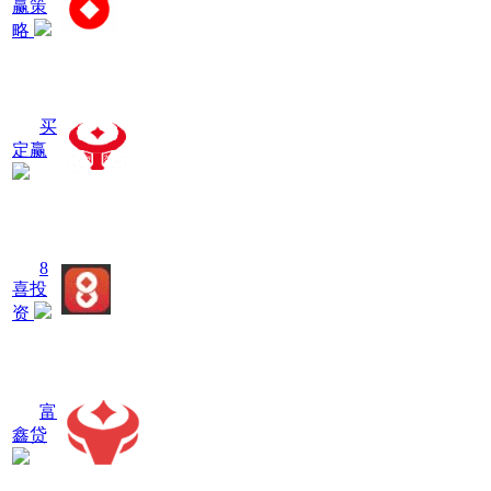
赢策
略
买
定赢
8
喜投
资
富
鑫贷