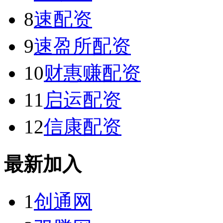
8
速配资
9
速盈所配资
10
财惠赚配资
11
启运配资
12
信康配资
最新加入
1
创通网