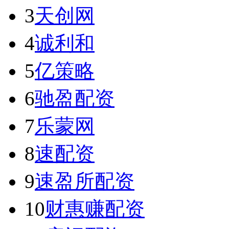
3
天创网
4
诚利和
5
亿策略
6
驰盈配资
7
乐蒙网
8
速配资
9
速盈所配资
10
财惠赚配资