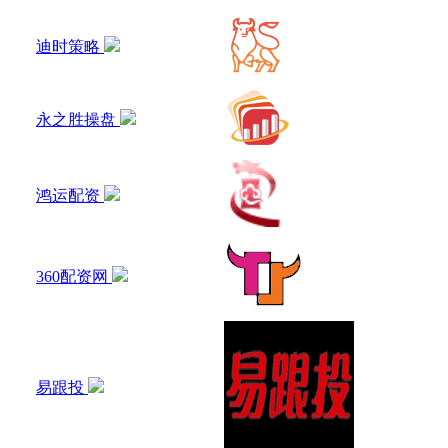
迪时策略
永之胜操盘
鸿运配资
360配资网
易跟投