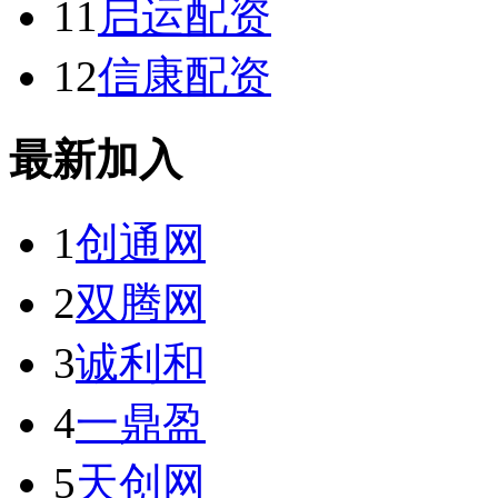
11
启运配资
12
信康配资
最新加入
1
创通网
2
双腾网
3
诚利和
4
一鼎盈
5
天创网