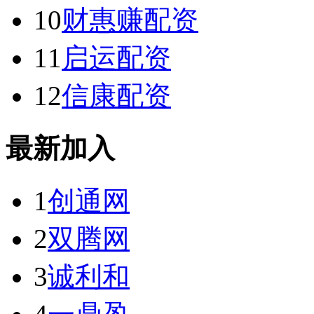
10
财惠赚配资
11
启运配资
12
信康配资
最新加入
1
创通网
2
双腾网
3
诚利和