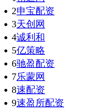
2
申宝配资
3
天创网
4
诚利和
5
亿策略
6
驰盈配资
7
乐蒙网
8
速配资
9
速盈所配资