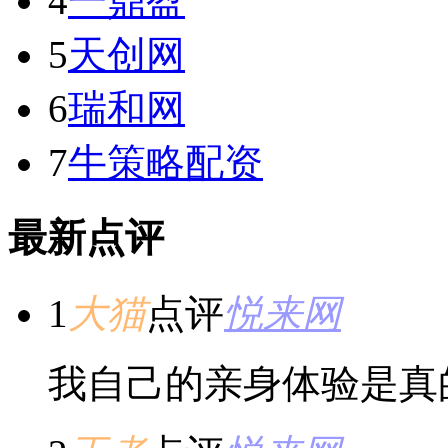
4
一鼎盈
5
天创网
6
瑞和网
7
牛策略配资
最新点评
1
大猫
点评
悦来网
我自己的亲身体验是真