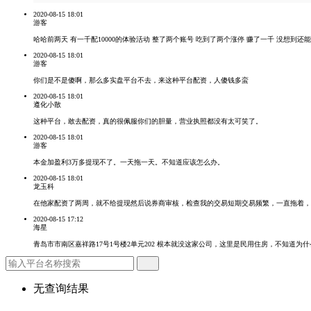
2020-08-15 18:01
游客
哈哈前两天 有一千配10000的体验活动 整了两个账号 吃到了两个涨停 赚了一千 没想到
2020-08-15 18:01
游客
你们是不是傻啊，那么多实盘平台不去，来这种平台配资，人傻钱多蛮
2020-08-15 18:01
遵化小散
这种平台，敢去配资，真的很佩服你们的胆量，营业执照都没有太可笑了。
2020-08-15 18:01
游客
本金加盈利3万多提现不了。一天拖一天。不知道应该怎么办。
2020-08-15 18:01
龙玉科
在他家配资了两周，就不给提现然后说券商审核，检查我的交易短期交易频繁，一直拖着，
2020-08-15 17:12
海星
青岛市市南区嘉祥路17号1号楼2单元202 根本就没这家公司，这里是民用住房，不知道为
无查询结果