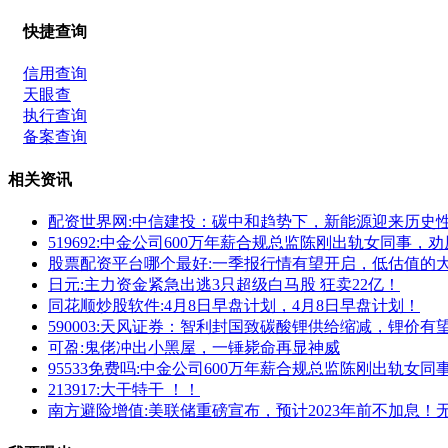
快捷查询
信用查询
天眼查
执行查询
备案查询
相关资讯
配资世界网:中信建投：碳中和趋势下，新能源迎来历史
519692:中金公司600万年薪合规总监陈刚出轨女同事
股票配资平台哪个最好:一季报行情有望开启，低估值的
日元:主力资金紧急出逃3只超级白马股 狂卖22亿！
同花顺炒股软件:4月8日早盘计划，4月8日早盘计划！
590003:天风证券：智利封国致碳酸锂供给缩减，锂价有
可盈:鬼佬冲出小黑屋，一锤毙命再显神威
95533免费吗:中金公司600万年薪合规总监陈刚出轨女
213917:大干特干 ！！
南方避险增值:美联储重磅宣布，预计2023年前不加息