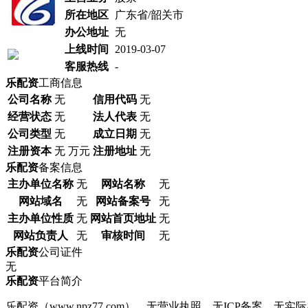
所在地区
广东省/韶关市
办公地址
无
上线时间
2019-03-07
客服热线
-
乐配资
工商信息
公司名称
无
信用代码
无
经营状态
无
法人代表
无
公司类型
无
成立日期
无
注册资本
无 万元
注册地址
无
乐配资
备案信息
主办单位名称
无
网站名称
无
网站域名
无
网站备案号
无
主办单位性质
无
网站首页地址
无
网站负责人
无
审核时间
无
乐配资
公司证件
无
乐配资
平台简介
乐配资（www.npz77.com），无营业执照、无ICP备案、