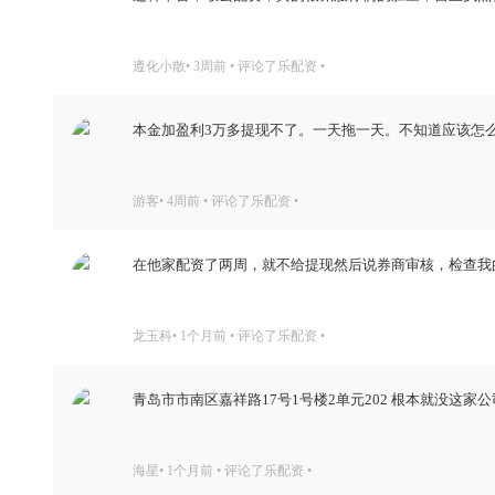
遵化小散• 3周前 • 评论了乐配资 •
本金加盈利3万多提现不了。一天拖一天。不知道应该怎
游客• 4周前 • 评论了乐配资 •
在他家配资了两周，就不给提现然后说券商审核，检查我
龙玉科• 1个月前 • 评论了乐配资 •
青岛市市南区嘉祥路17号1号楼2单元202 根本就没这
海星• 1个月前 • 评论了乐配资 •