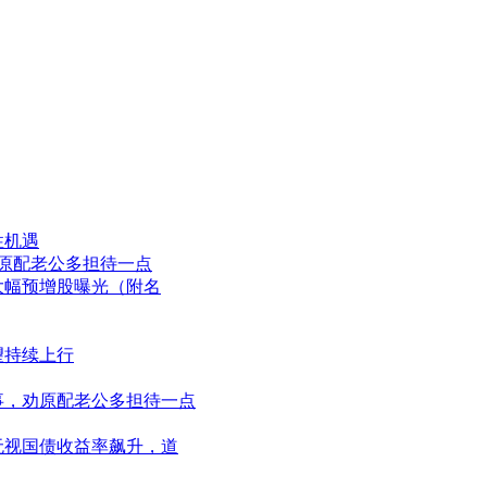
性机遇
，劝原配老公多担待一点
大幅预增股曝光（附名
望持续上行
同事，劝原配老公多担待一点
！无视国债收益率飙升，道