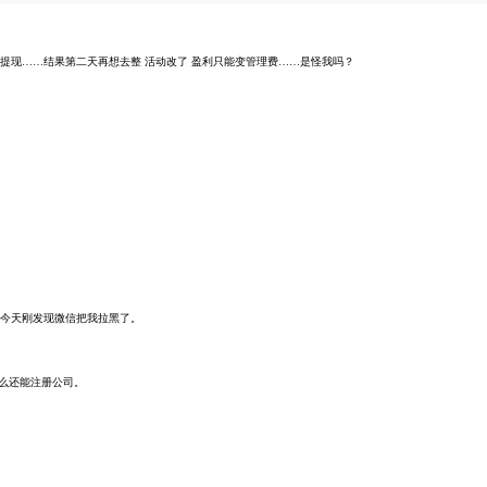
还能提现……结果第二天再想去整 活动改了 盈利只能变管理费……是怪我吗？
今天刚发现微信把我拉黑了。
什么还能注册公司。