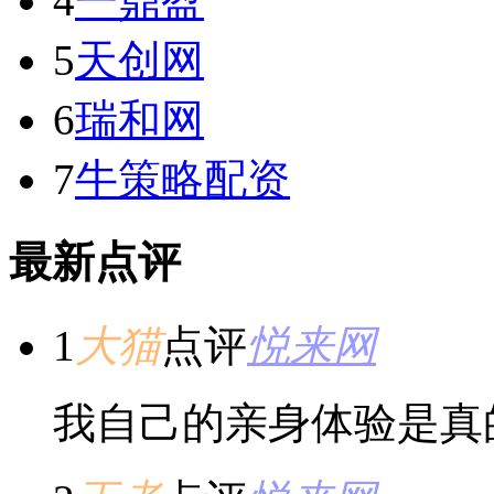
4
一鼎盈
5
天创网
6
瑞和网
7
牛策略配资
最新点评
1
大猫
点评
悦来网
我自己的亲身体验是真