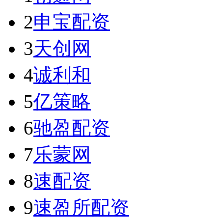
2
申宝配资
3
天创网
4
诚利和
5
亿策略
6
驰盈配资
7
乐蒙网
8
速配资
9
速盈所配资