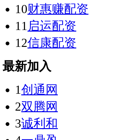
10
财惠赚配资
11
启运配资
12
信康配资
最新加入
1
创通网
2
双腾网
3
诚利和