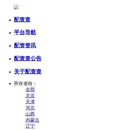
配查查
平台导航
配资资讯
配查查公告
关于配查查
所在省份：
全部
北京
天津
河北
山西
内蒙古
辽宁