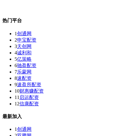
热门平台
1
创通网
2
申宝配资
3
天创网
4
诚利和
5
亿策略
6
驰盈配资
7
乐蒙网
8
速配资
9
速盈所配资
10
财惠赚配资
11
启运配资
12
信康配资
最新加入
1
创通网
2
双腾网