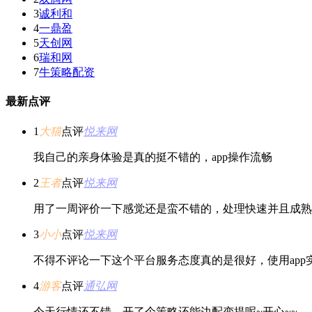
3
诚利和
4
一鼎盈
5
天创网
6
瑞和网
7
牛策略配资
最新点评
1
大猫
点评
悦来网
我自己的亲身体验是真的挺不错的，app操作流畅
2
王者
点评
悦来网
用了一周评价一下感觉还是蛮不错的，处理快速并且成熟
3
小小
点评
悦来网
不得不评论一下这个平台服务态度真的是很好，使用ap
4
游客
点评
通弘网
今天行情还不错，开了个策略还能边配变提呢~开心~~