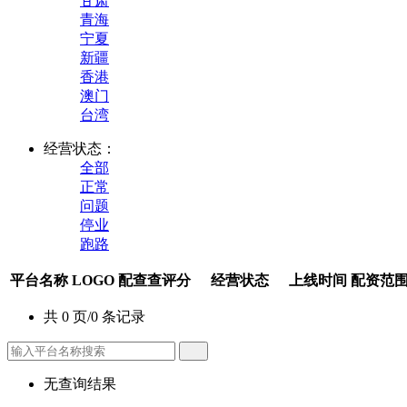
甘肃
青海
宁夏
新疆
香港
澳门
台湾
经营状态：
全部
正常
问题
停业
跑路
平台名称
LOGO
配查查评分
经营状态
上线时间
配资范
共 0 页/0 条记录
无查询结果