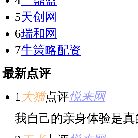
4
一鼎盈
5
天创网
6
瑞和网
7
牛策略配资
最新点评
1
大猫
点评
悦来网
我自己的亲身体验是真