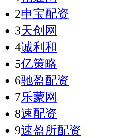
2
申宝配资
3
天创网
4
诚利和
5
亿策略
6
驰盈配资
7
乐蒙网
8
速配资
9
速盈所配资