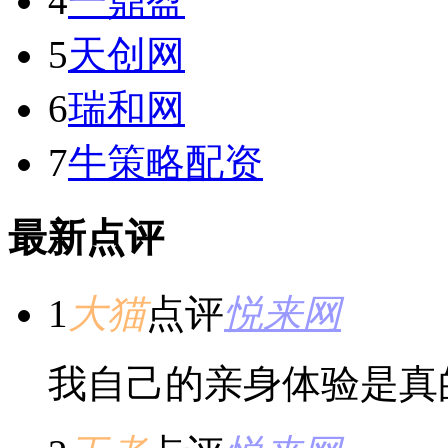
4
一鼎盈
5
天创网
6
瑞和网
7
牛策略配资
最新点评
1
大猫
点评
悦来网
我自己的亲身体验是真