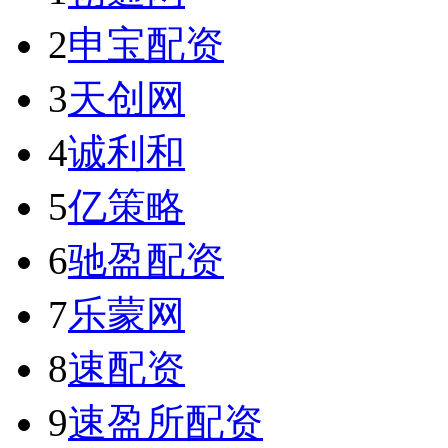
2
申宝配资
3
天创网
4
诚利和
5
亿策略
6
驰盈配资
7
乐蒙网
8
速配资
9
速盈所配资