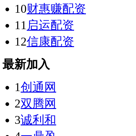
10
财惠赚配资
11
启运配资
12
信康配资
最新加入
1
创通网
2
双腾网
3
诚利和