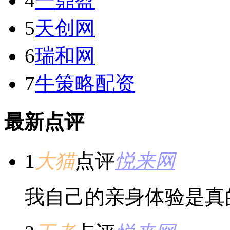
4
一鼎盈
5
天创网
6
瑞和网
7
牛策略配资
最新点评
1
大猫
点评
悦来网
我自己的亲身体验是真