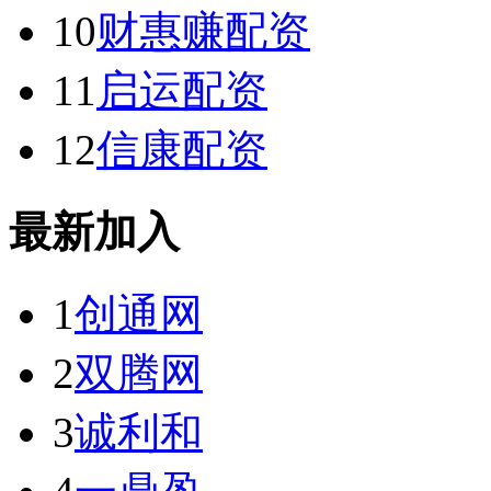
10
财惠赚配资
11
启运配资
12
信康配资
最新加入
1
创通网
2
双腾网
3
诚利和