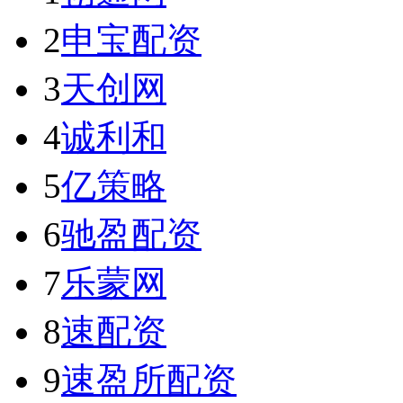
2
申宝配资
3
天创网
4
诚利和
5
亿策略
6
驰盈配资
7
乐蒙网
8
速配资
9
速盈所配资