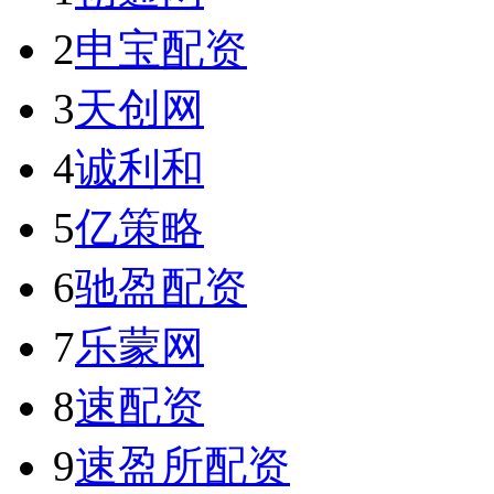
2
申宝配资
3
天创网
4
诚利和
5
亿策略
6
驰盈配资
7
乐蒙网
8
速配资
9
速盈所配资