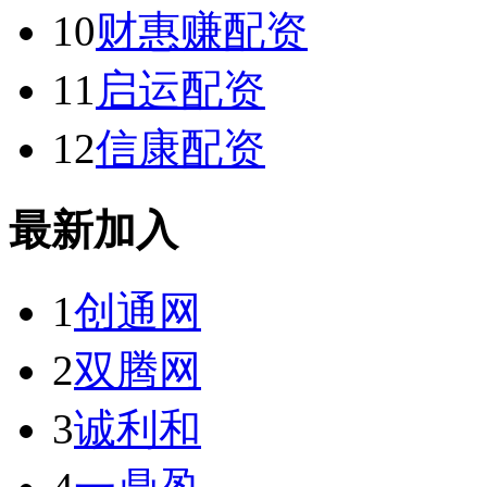
10
财惠赚配资
11
启运配资
12
信康配资
最新加入
1
创通网
2
双腾网
3
诚利和