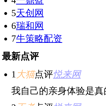
4
一鼎盈
5
天创网
6
瑞和网
7
牛策略配资
最新点评
1
大猫
点评
悦来网
我自己的亲身体验是真