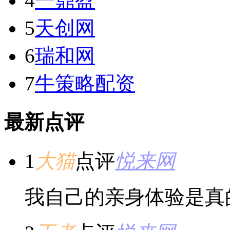
4
一鼎盈
5
天创网
6
瑞和网
7
牛策略配资
最新点评
1
大猫
点评
悦来网
我自己的亲身体验是真