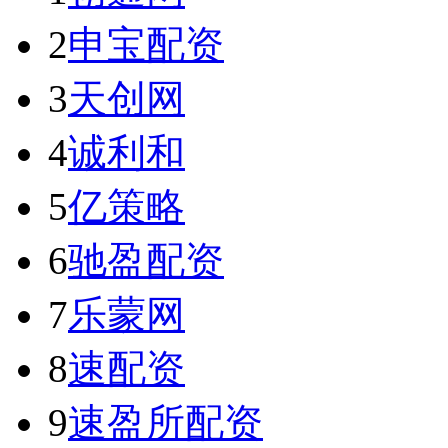
2
申宝配资
3
天创网
4
诚利和
5
亿策略
6
驰盈配资
7
乐蒙网
8
速配资
9
速盈所配资