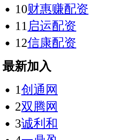
10
财惠赚配资
11
启运配资
12
信康配资
最新加入
1
创通网
2
双腾网
3
诚利和