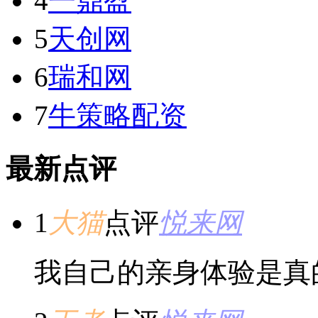
4
一鼎盈
5
天创网
6
瑞和网
7
牛策略配资
最新点评
1
大猫
点评
悦来网
我自己的亲身体验是真