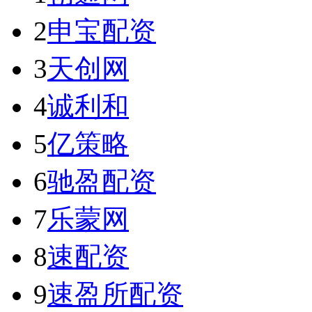
2
申宝配资
3
天创网
4
诚利和
5
亿策略
6
驰盈配资
7
乐蒙网
8
速配资
9
速盈所配资