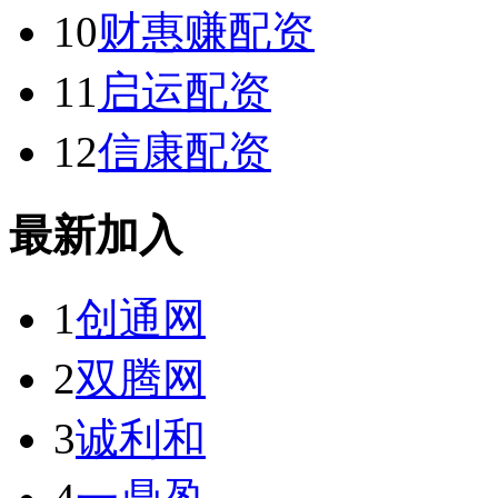
10
财惠赚配资
11
启运配资
12
信康配资
最新加入
1
创通网
2
双腾网
3
诚利和