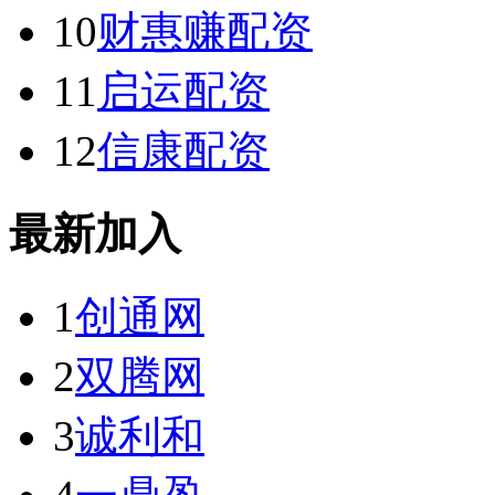
10
财惠赚配资
11
启运配资
12
信康配资
最新加入
1
创通网
2
双腾网
3
诚利和