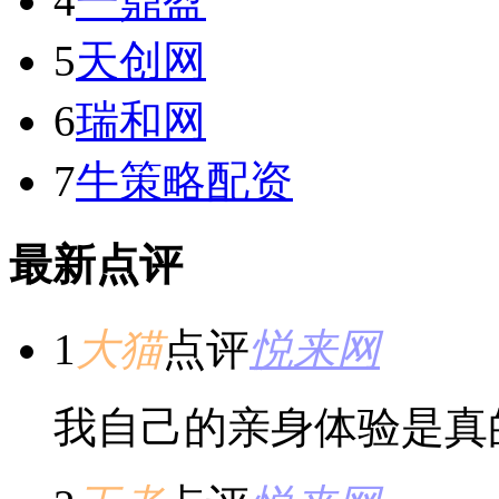
4
一鼎盈
5
天创网
6
瑞和网
7
牛策略配资
最新点评
1
大猫
点评
悦来网
我自己的亲身体验是真