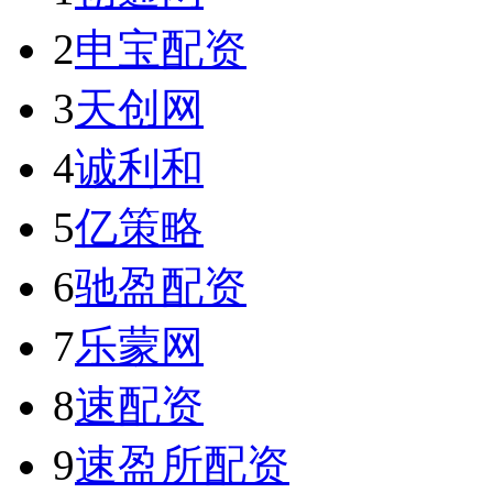
2
申宝配资
3
天创网
4
诚利和
5
亿策略
6
驰盈配资
7
乐蒙网
8
速配资
9
速盈所配资