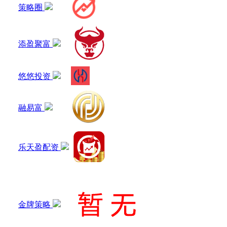
策略圈
添盈聚富
悠悠投资
融易富
乐天盈配资
金牌策略