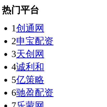
热门平台
1
创通网
2
申宝配资
3
天创网
4
诚利和
5
亿策略
6
驰盈配资
7
乐蒙网