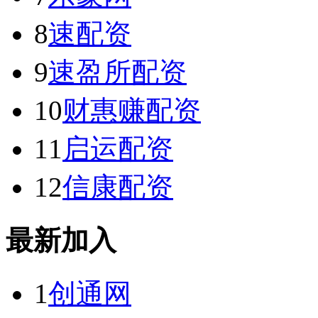
8
速配资
9
速盈所配资
10
财惠赚配资
11
启运配资
12
信康配资
最新加入
1
创通网