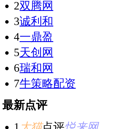
2
双腾网
3
诚利和
4
一鼎盈
5
天创网
6
瑞和网
7
牛策略配资
最新点评
1
大猫
点评
悦来网