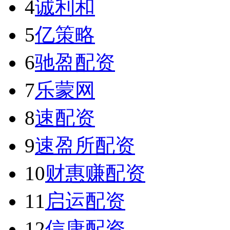
4
诚利和
5
亿策略
6
驰盈配资
7
乐蒙网
8
速配资
9
速盈所配资
10
财惠赚配资
11
启运配资
12
信康配资