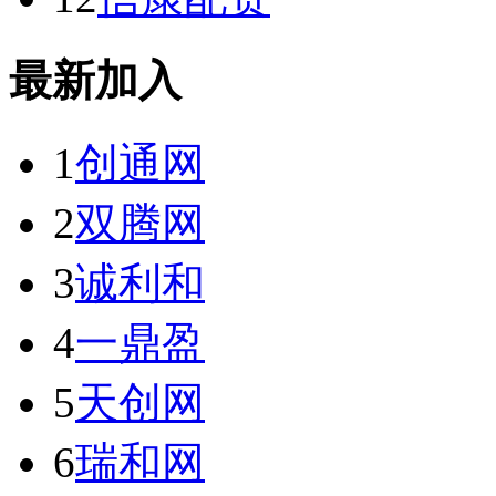
最新加入
1
创通网
2
双腾网
3
诚利和
4
一鼎盈
5
天创网
6
瑞和网