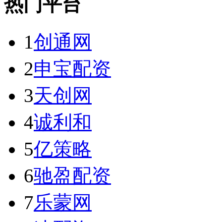
热门平台
1
创通网
2
申宝配资
3
天创网
4
诚利和
5
亿策略
6
驰盈配资
7
乐蒙网