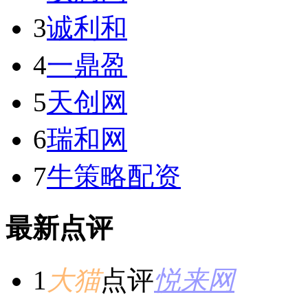
3
诚利和
4
一鼎盈
5
天创网
6
瑞和网
7
牛策略配资
最新点评
1
大猫
点评
悦来网