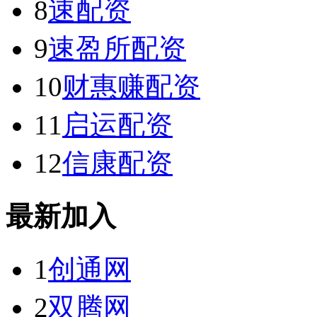
8
速配资
9
速盈所配资
10
财惠赚配资
11
启运配资
12
信康配资
最新加入
1
创通网
2
双腾网