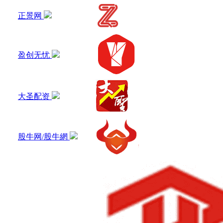
正景网
盈创无忧
大圣配资
股牛网/股牛網