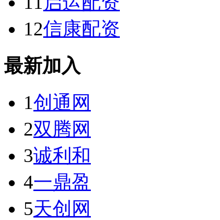
11
启运配资
12
信康配资
最新加入
1
创通网
2
双腾网
3
诚利和
4
一鼎盈
5
天创网