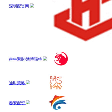
深圳配资网
犇牛聚财/澳博瑞特
迪时策略
春安配资