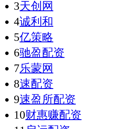
3
天创网
4
诚利和
5
亿策略
6
驰盈配资
7
乐蒙网
8
速配资
9
速盈所配资
10
财惠赚配资