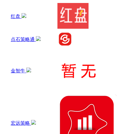
红盘
点石策略通
金智牛
宏远策略