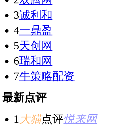
3
诚利和
4
一鼎盈
5
天创网
6
瑞和网
7
牛策略配资
最新点评
1
大猫
点评
悦来网