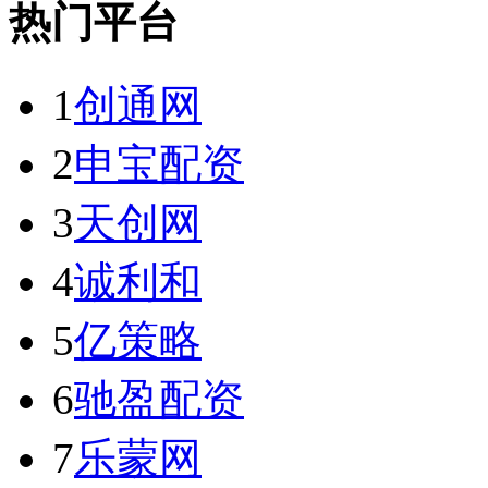
热门平台
1
创通网
2
申宝配资
3
天创网
4
诚利和
5
亿策略
6
驰盈配资
7
乐蒙网