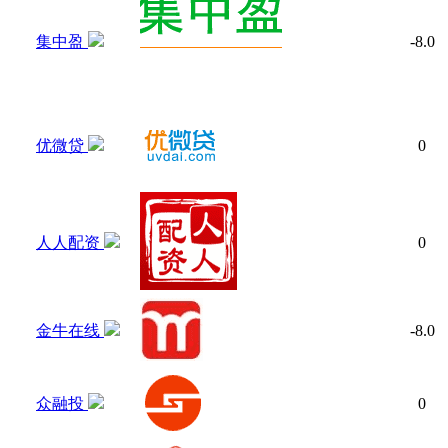
集中盈
-8.0
优微贷
0
人人配资
0
金牛在线
-8.0
众融投
0