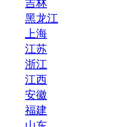
吉林
黑龙江
上海
江苏
浙江
江西
安徽
福建
山东