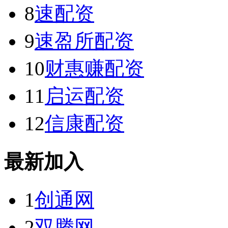
8
速配资
9
速盈所配资
10
财惠赚配资
11
启运配资
12
信康配资
最新加入
1
创通网
2
双腾网