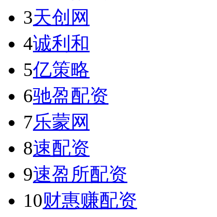
3
天创网
4
诚利和
5
亿策略
6
驰盈配资
7
乐蒙网
8
速配资
9
速盈所配资
10
财惠赚配资