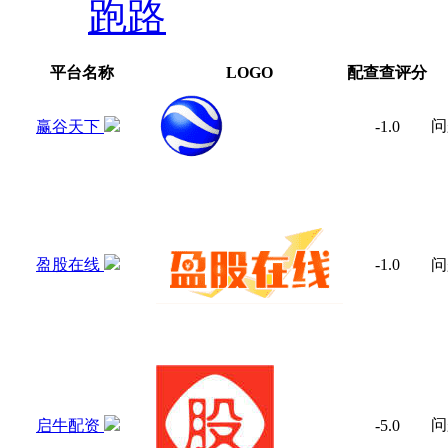
跑路
平台名称
LOGO
配查查评分
问
赢谷天下
-1.0
盈股在线
-1.0
问
问
启牛配资
-5.0