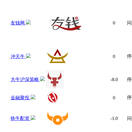
友钱网
0
问
停
冲天牛
0
大牛沪深策略
-8.0
停
停
金融聚投
0
铁牛配资
-1.0
问