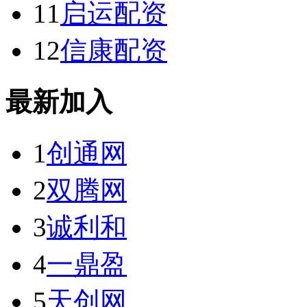
11
启运配资
12
信康配资
最新加入
1
创通网
2
双腾网
3
诚利和
4
一鼎盈
5
天创网