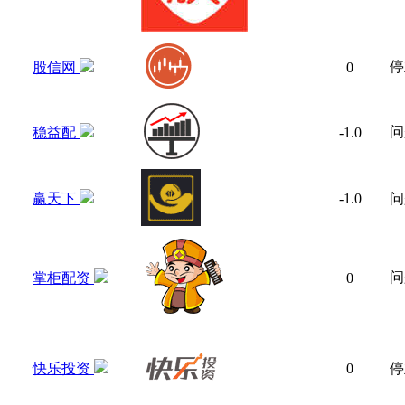
停
股信网
0
问
稳益配
-1.0
赢天下
-1.0
问
问
掌柜配资
0
快乐投资
0
停