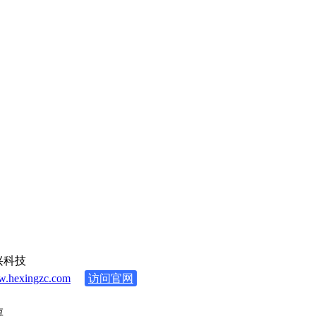
兴科技
.hexingzc.com
访问官网
票