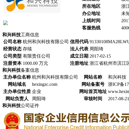
所在地区
浙
办公地址
未
上线时间
201
客服热线
400
和兴科技
工商信息
公司名称
杭州和兴科技有限公司
信用代码
91330108MA28LW
经营状态
存续
法人代表
周阳琦
公司类型
有限责任公司
成立日期
2017-02-15
注册资本
1000.00 万元
注册地址
浙江省杭州市滨江区
和兴科技
备案信息
主办单位名称
杭州和兴科技有限公司
网站名称
和兴科技
网站域名
hexingzc.com
网站备案号
浙ICP备17
主办单位性质
企业
网站首页地址
www.hexin
网站负责人
周阳琦
审核时间
2017-08-2
和兴科技
公司证件