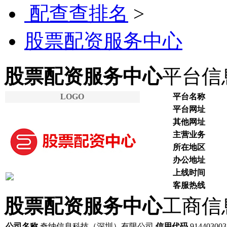
配查查排名
>
股票配资服务中心
股票配资服务中心
平台信
LOGO
平台名称
平台网址
其他网址
主营业务
所在地区
办公地址
上线时间
客服热线
股票配资服务中心
工商信
公司名称
奇纳信息科技（深圳）有限公司
信用代码
91440300