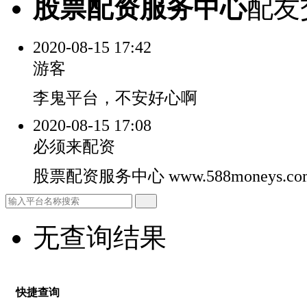
股票配资服务中心
配友
2020-08-15 17:42
游客
李鬼平台，不安好心啊
2020-08-15 17:08
必须来配资
股票配资服务中心 www.588money
无查询结果
快捷查询