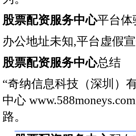
股票配资服务中心
平台体
办公地址未知,平台虚假
股票配资服务中心
总结
“奇纳信息科技（深圳）有
中心 www.588money
路。