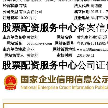
经营状态
存续
法人代表
黄德能
公司类型
有限责任公司
成立日期
2015-11-17
注册资本
10.00 万元
注册地址
深圳市宝安
股票配资服务中心
备案信
主办单位名称
黄德能
网站名称
黄先生的生活记录
网站域名
588moneys.com
网站备案号
粤ICP备18112985
主办单位性质
企业
网站首页地址
www.588moneys.c
网站负责人
黄德能
审核时间
2018-09-11
股票配资服务中心
公司证