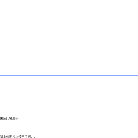
来还比较顺手
我上传图片上传不了啊。。