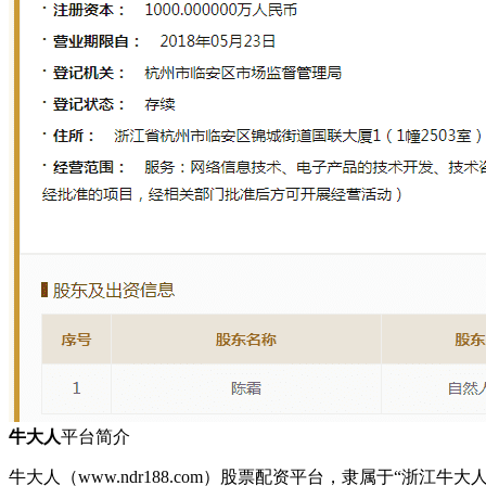
牛大人
平台简介
牛大人（www.ndr188.com）股票配资平台，隶属于“浙江牛