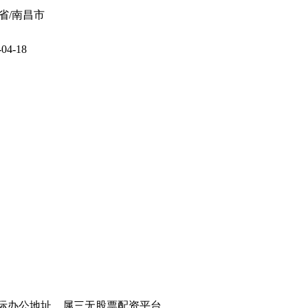
省/南昌市
-04-18
案、无实际办公地址，属三无股票配资平台。