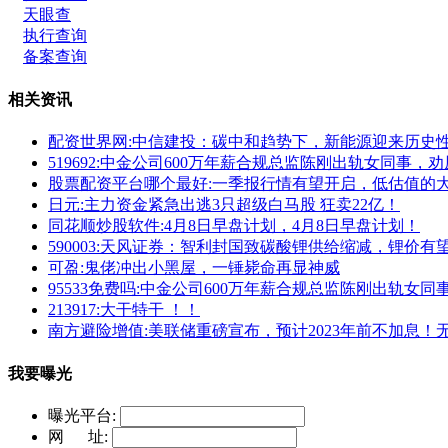
天眼查
执行查询
备案查询
相关资讯
配资世界网:中信建投：碳中和趋势下，新能源迎来历史
519692:中金公司600万年薪合规总监陈刚出轨女同事
股票配资平台哪个最好:一季报行情有望开启，低估值的
日元:主力资金紧急出逃3只超级白马股 狂卖22亿！
同花顺炒股软件:4月8日早盘计划，4月8日早盘计划！
590003:天风证券：智利封国致碳酸锂供给缩减，锂价有
可盈:鬼佬冲出小黑屋，一锤毙命再显神威
95533免费吗:中金公司600万年薪合规总监陈刚出轨女
213917:大干特干 ！！
南方避险增值:美联储重磅宣布，预计2023年前不加息
我要曝光
曝光平台:
网 址: