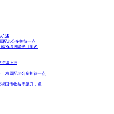
性机遇
，劝原配老公多担待一点
大幅预增股曝光（附名
望持续上行
同事，劝原配老公多担待一点
！无视国债收益率飙升，道