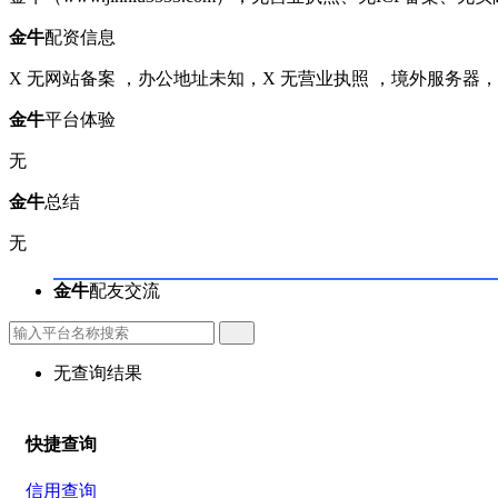
金牛
配资信息
X 无网站备案
，
办公地址未知
，
X 无营业执照
，
境外服务器，
金牛
平台体验
无
金牛
总结
无
金牛
配友交流
无查询结果
快捷查询
信用查询