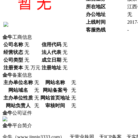
所在地区
江西
办公地址
无
上线时间
2017
客服热线
-
金牛
工商信息
公司名称
无
信用代码
无
经营状态
无
法人代表
无
公司类型
无
成立日期
无
注册资本
无 万元
注册地址
无
金牛
备案信息
主办单位名称
无
网站名称
无
网站域名
无
网站备案号
无
主办单位性质
无
网站首页地址
无
网站负责人
无
审核时间
无
金牛
公司证件
金牛
平台简介
金牛（www.jinniu3333.com），无营业执照、无ICP备