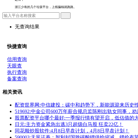
浙江少有的几个垃圾平台，上线骗钱就跑路。
无查询结果
快捷查询
信用查询
天眼查
执行查询
备案查询
相关资讯
配资世界网:中信建投：碳中和趋势下，新能源迎来历史
519692:中金公司600万年薪合规总监陈刚出轨女同事
股票配资平台哪个最好:一季报行情有望开启，低估值的
日元:主力资金紧急出逃3只超级白马股 狂卖22亿！
同花顺炒股软件:4月8日早盘计划，4月8日早盘计划！
590003:天风证券：智利封国致碳酸锂供给缩减，锂价有