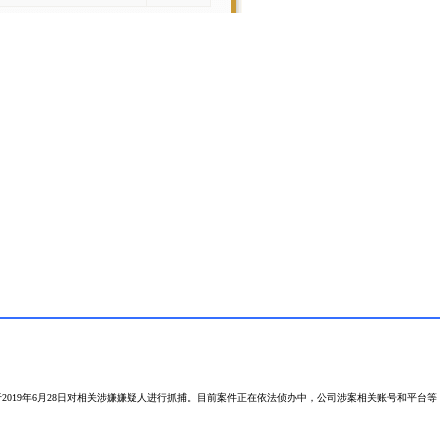
019年6月28日对相关涉嫌嫌疑人进行抓捕。目前案件正在依法侦办中，公司涉案相关账号和平台等