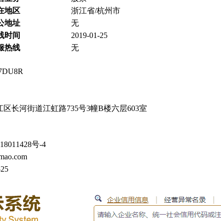
在地区
浙江省/杭州市
公地址
无
线时间
2019-01-25
服热线
无
07DU8R
区长河街道江虹路735号3幢B楼六层603室
8011428号-4
mao.com
-25