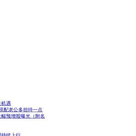
性机遇
，劝原配老公多担待一点
大幅预增股曝光（附名
望持续上行