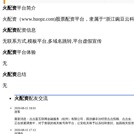
火配资
平台简介
火配资（www.huopz.com)股票配资平台，隶属于“浙江豌豆
火配资
配资信息
无联系方式,
模板平台,
多域名跳转,
平台虚假宣传
火配资
平台体验
无
火配资
总结
无
火配资
配友交流
2020-08-15 18:01
游客
最新消息：点点盈互联网金融服务（杭州）有限公司，因涉嫌非法经营点点投顾、点点金、金点
正在抓紧调查中，对于查获的相关账号和平台，公安机关将予以冻结和查封。如因相关投资遭受损失，可拨
2020-08-15 17:12
赵博牛