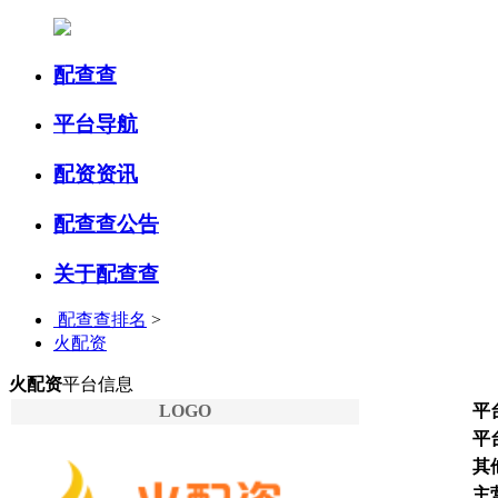
配查查
平台导航
配资资讯
配查查公告
关于配查查
配查查排名
>
火配资
火配资
平台信息
LOGO
平
平
其
主