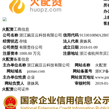
所
办
上
客
火配资
工商信息
公司名称
浙江豌豆云科技有限公司
信用代码
91330108MA2B
经营状态
存续
法人代表
唐姝凤
公司类型
有限责任公司
成立日期
2018-01-09
注册资本
1000.00 万元
注册地址
浙江省杭州市滨江
火配资
备案信息
主办单位名称
浙江豌豆云科技有限公司
网站名称
火配资
网站域名
pzmao.com
网站备案号
浙ICP备1
主办单位性质
企业
网站首页地址
www.pz
网站负责人
唐姝凤
审核时间
2019-01
火配资
公司证件