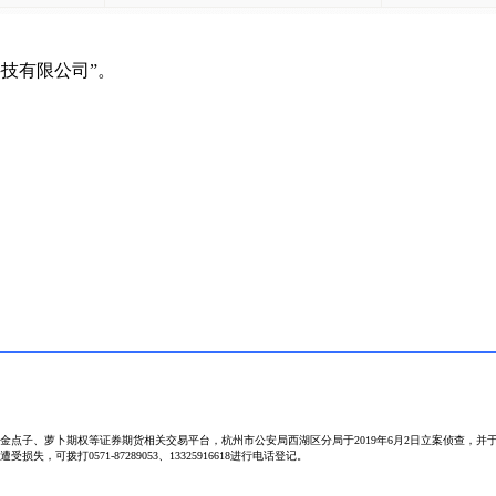
云科技有限公司”。
子、萝卜期权等证券期货相关交易平台，杭州市公安局西湖区分局于2019年6月2日立案侦查，并于2
打0571-87289053、13325916618进行电话登记。