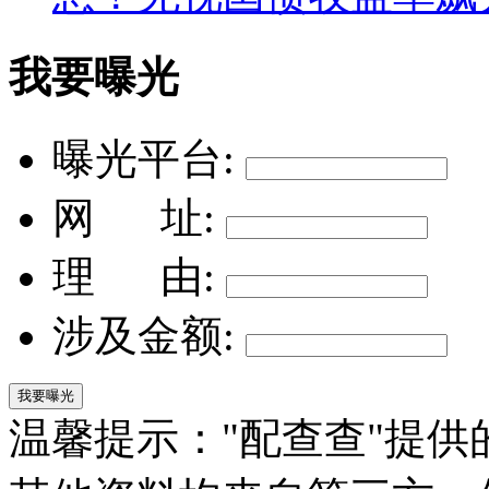
我要曝光
曝光平台:
网 址:
理 由:
涉及金额:
我要曝光
温馨提示："配查查"提