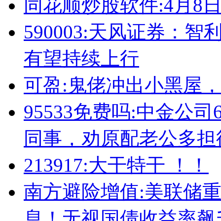
同花顺炒股软件:4月8
590003:天风证券
有望持续上行
可盈:鬼佬冲出小黑屋
95533免费吗:中金公
同事，劝原配老公多担
213917:大干特干 ！！
南方避险增值:美联储重
息！无视国债收益率飙