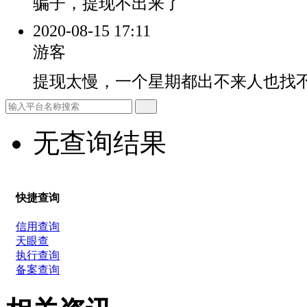
骗子，提现不出来了
2020-08-15 17:11
游客
提现太慢，一个星期都出不来人也找
无查询结果
快捷查询
信用查询
天眼查
执行查询
备案查询