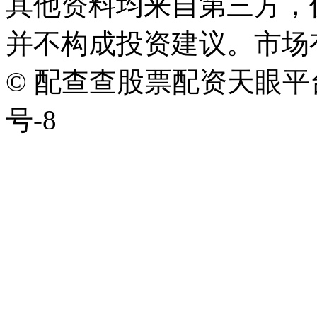
其他资料均来自第三方，
并不构成投资建议。市场
© 配查查股票配资天眼平台版权
号-8