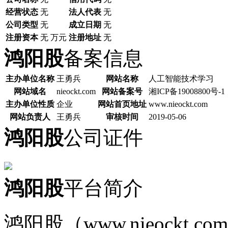
经营状态
无
法人代表
无
公司类型
无
成立日期
无
注册资本
无 万元
注册地址
无
鸿阳股
备案信息
主办单位名称
王勇兵
网站名称
人工智能技术学习
网站域名
nieockt.com
网站备案号
湘ICP备19008800号-1
主办单位性质
企业
网站首页地址
www.nieockt.com
网站负责人
王勇兵
审核时间
2019-05-06
鸿阳股
公司证件
鸿阳股
平台简介
鸿阳股（www.nieockt