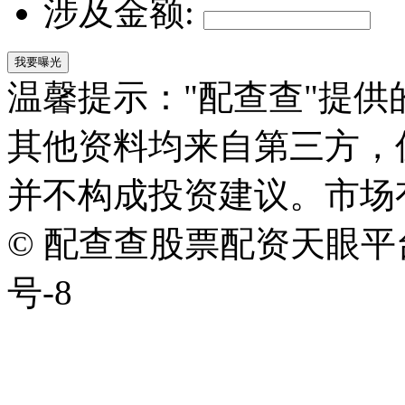
涉及金额:
我要曝光
温馨提示："配查查"提
其他资料均来自第三方，
并不构成投资建议。市场
© 配查查股票配资天眼平台版权
号-8