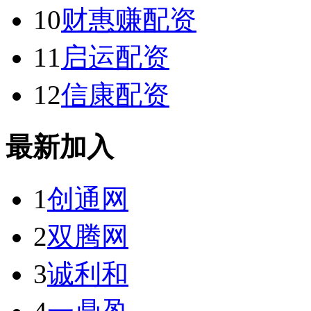
10
财惠赚配资
11
启运配资
12
信康配资
最新加入
1
创通网
2
双腾网
3
诚利和