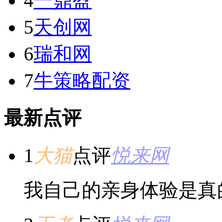
4
一鼎盈
5
天创网
6
瑞和网
7
牛策略配资
最新点评
1
大猫
点评
悦来网
我自己的亲身体验是真