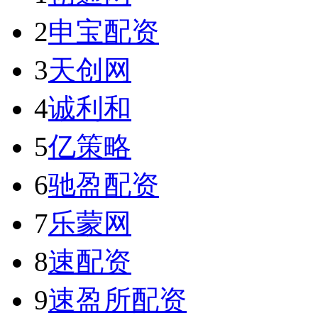
2
申宝配资
3
天创网
4
诚利和
5
亿策略
6
驰盈配资
7
乐蒙网
8
速配资
9
速盈所配资