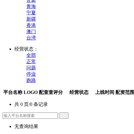
甘肃
青海
宁夏
新疆
香港
澳门
台湾
经营状态：
全部
正常
问题
停业
跑路
平台名称
LOGO
配查查评分
经营状态
上线时间
配资范
共 0 页/0 条记录
无查询结果