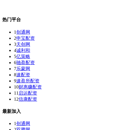
热门平台
1
创通网
2
申宝配资
3
天创网
4
诚利和
5
亿策略
6
驰盈配资
7
乐蒙网
8
速配资
9
速盈所配资
10
财惠赚配资
11
启运配资
12
信康配资
最新加入
1
创通网
2
双腾网