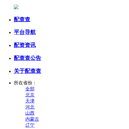
配查查
平台导航
配资资讯
配查查公告
关于配查查
所在省份：
全部
北京
天津
河北
山西
内蒙古
辽宁