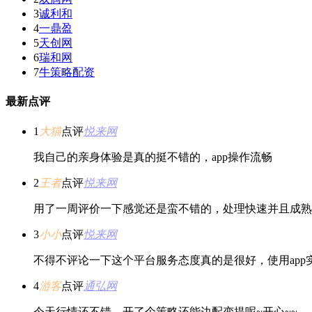
3
诚利和
4
一鼎盈
5
天创网
6
瑞和网
7
牛策略配资
最新点评
1
大猫
点评
悦来网
我自己的亲身体验是真的挺不错的，app操作流畅
2
王者
点评
悦来网
用了一周评价一下感觉还是蛮不错的，处理快速并且成熟
3
小小
点评
悦来网
不得不评论一下这个平台服务态度真的是很好，使用ap
4
游客
点评
通弘网
今天行情还不错，开了个策略还能边配变提呢~开心~~