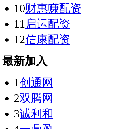
10
财惠赚配资
11
启运配资
12
信康配资
最新加入
1
创通网
2
双腾网
3
诚利和