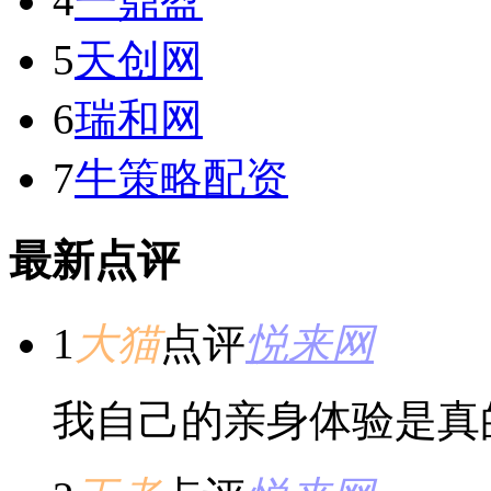
4
一鼎盈
5
天创网
6
瑞和网
7
牛策略配资
最新点评
1
大猫
点评
悦来网
我自己的亲身体验是真