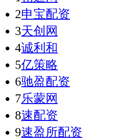
2
申宝配资
3
天创网
4
诚利和
5
亿策略
6
驰盈配资
7
乐蒙网
8
速配资
9
速盈所配资