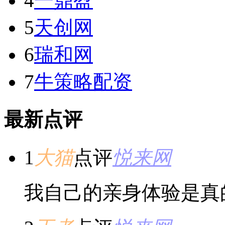
4
一鼎盈
5
天创网
6
瑞和网
7
牛策略配资
最新点评
1
大猫
点评
悦来网
我自己的亲身体验是真