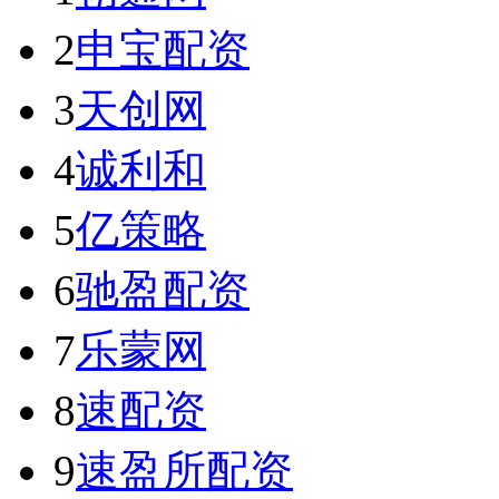
2
申宝配资
3
天创网
4
诚利和
5
亿策略
6
驰盈配资
7
乐蒙网
8
速配资
9
速盈所配资