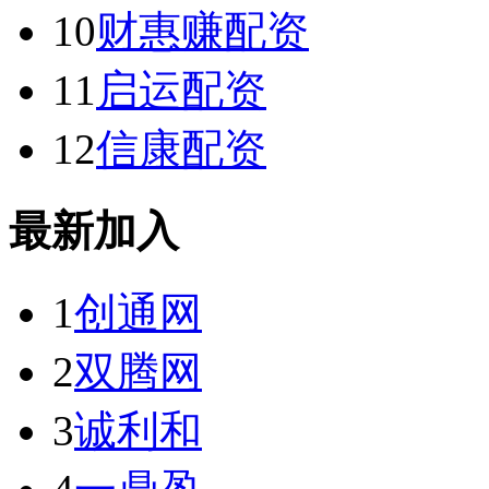
10
财惠赚配资
11
启运配资
12
信康配资
最新加入
1
创通网
2
双腾网
3
诚利和