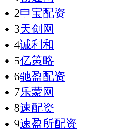
2
申宝配资
3
天创网
4
诚利和
5
亿策略
6
驰盈配资
7
乐蒙网
8
速配资
9
速盈所配资