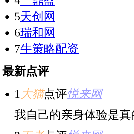
4
一鼎盈
5
天创网
6
瑞和网
7
牛策略配资
最新点评
1
大猫
点评
悦来网
我自己的亲身体验是真