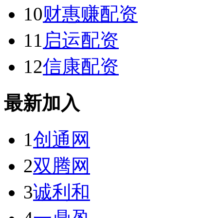
10
财惠赚配资
11
启运配资
12
信康配资
最新加入
1
创通网
2
双腾网
3
诚利和