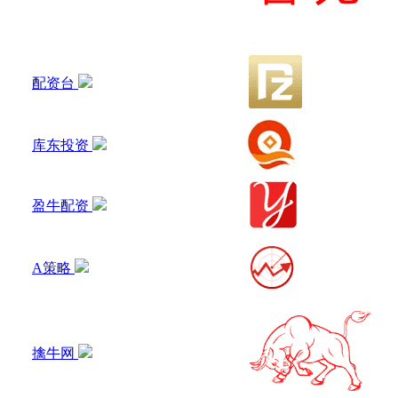
配资台
库东投资
盈牛配资
A策略
擒牛网