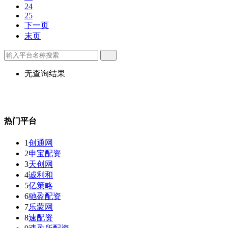
24
25
下一页
末页
无查询结果
热门平台
1
创通网
2
申宝配资
3
天创网
4
诚利和
5
亿策略
6
驰盈配资
7
乐蒙网
8
速配资