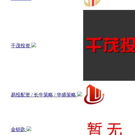
千茂投资
易投配资 / 长牛策略 / 华盛策略
金钥匙