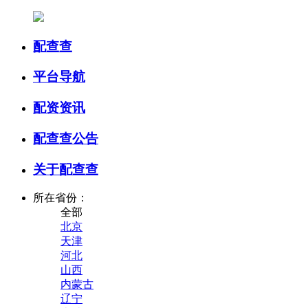
配查查
平台导航
配资资讯
配查查公告
关于配查查
所在省份：
全部
北京
天津
河北
山西
内蒙古
辽宁