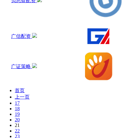
贝思盈配资
广信配资
广证策略
首页
上一页
17
18
19
20
21
22
23