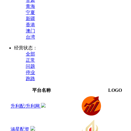
甘肃
青海
宁夏
新疆
香港
澳门
台湾
经营状态：
全部
正常
问题
停业
跑路
平台名称
LOGO
升利配/升利网
涵星配资