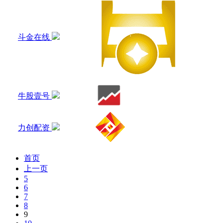
斗金在线
牛股壹号
力创配资
首页
上一页
5
6
7
8
9