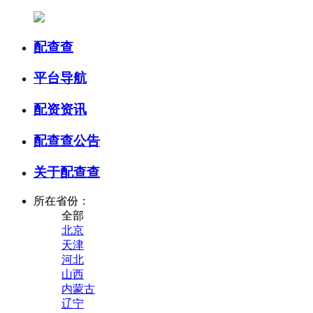
配查查
平台导航
配资资讯
配查查公告
关于配查查
所在省份：
全部
北京
天津
河北
山西
内蒙古
辽宁