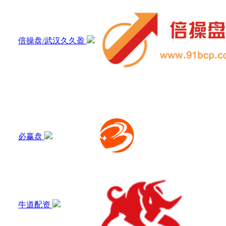
倍操盘/武汉久久盈
必赢盘
牛道配资