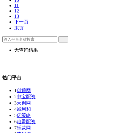
10
11
12
13
下一页
末页
无查询结果
热门平台
1
创通网
2
申宝配资
3
天创网
4
诚利和
5
亿策略
6
驰盈配资
7
乐蒙网