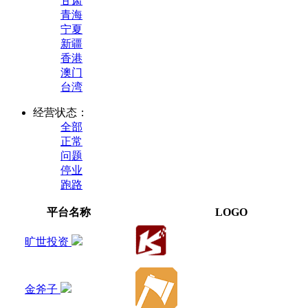
甘肃
青海
宁夏
新疆
香港
澳门
台湾
经营状态：
全部
正常
问题
停业
跑路
平台名称
LOGO
旷世投资
金斧子