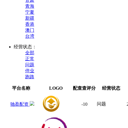
甘肃
青海
宁夏
新疆
香港
澳门
台湾
经营状态：
全部
正常
问题
停业
跑路
平台名称
LOGO
配查查评分
经营状态
问题
驰盈配资
-10