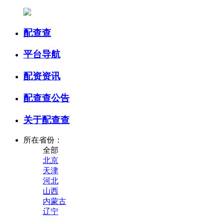
配查查
平台导航
配资资讯
配查查公告
关于配查查
所在省份：
全部
北京
天津
河北
山西
内蒙古
辽宁