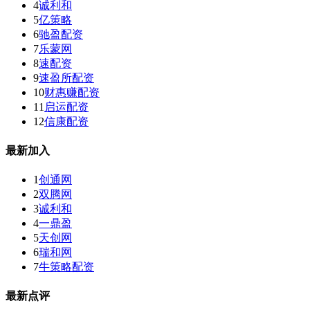
4
诚利和
5
亿策略
6
驰盈配资
7
乐蒙网
8
速配资
9
速盈所配资
10
财惠赚配资
11
启运配资
12
信康配资
最新加入
1
创通网
2
双腾网
3
诚利和
4
一鼎盈
5
天创网
6
瑞和网
7
牛策略配资
最新点评