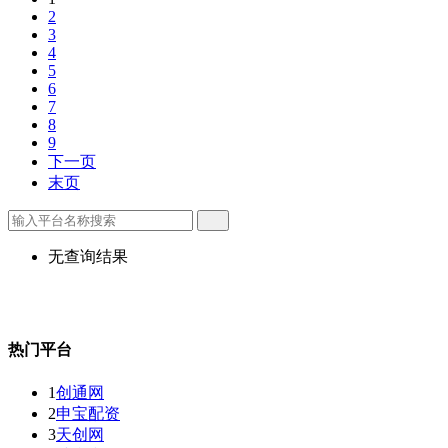
2
3
4
5
6
7
8
9
下一页
末页
无查询结果
热门平台
1
创通网
2
申宝配资
3
天创网