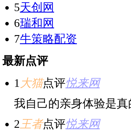
5
天创网
6
瑞和网
7
牛策略配资
最新点评
1
大猫
点评
悦来网
我自己的亲身体验是真
2
王者
点评
悦来网