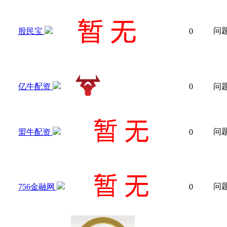
问
股民宝
0
亿牛配资
0
问
问
盟牛配资
0
问
756金融网
0