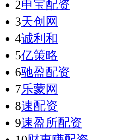
2
申宝配资
3
天创网
4
诚利和
5
亿策略
6
驰盈配资
7
乐蒙网
8
速配资
9
速盈所配资
10
财惠赚配资