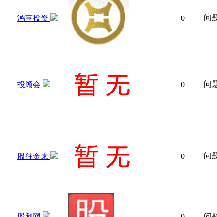
问
鸿亨投资
0
问
投顾会
0
问
股往金来
0
股利网
0
问