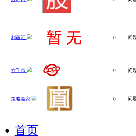
问
利赢汇
0
六千点
0
问
问
策略赢家
0
首页