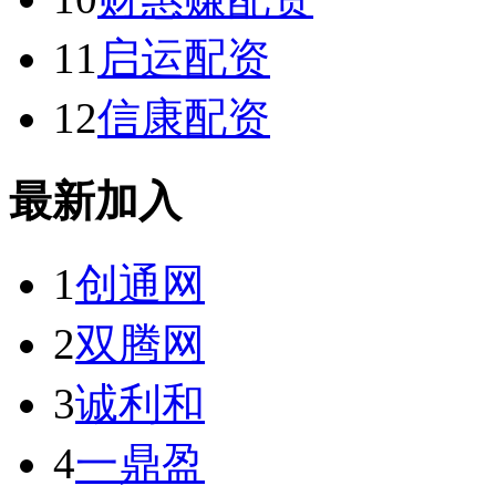
11
启运配资
12
信康配资
最新加入
1
创通网
2
双腾网
3
诚利和
4
一鼎盈